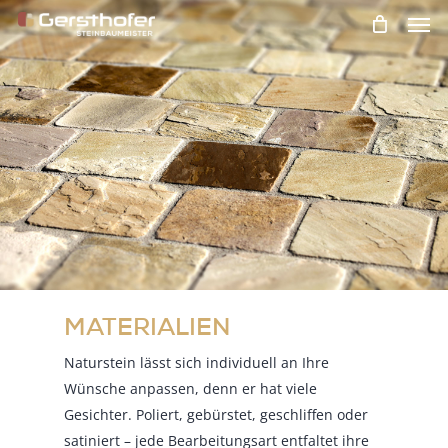
Men
Skip
to
main
content
MATERIALIEN
Naturstein lässt sich individuell an Ihre
Wünsche anpassen, denn er hat viele
Gesichter. Poliert, gebürstet, geschliffen oder
satiniert – jede Bearbeitungsart entfaltet ihre