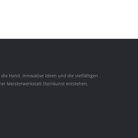
ie Hand. Innovative Ideen und die vielfältigen
er Meisterwerkstatt Steinkunst entstehen.