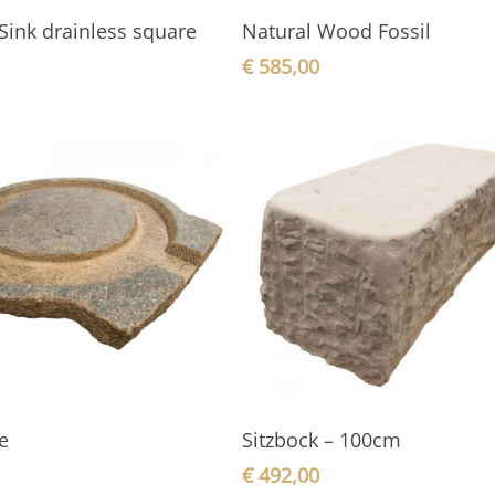
In den Warenkorb
In den Warenkorb
Sink drainless square
Natural Wood Fossil
0
€
585,00
In den Warenkorb
In den Warenkorb
e
Sitzbock – 100cm
0
€
492,00