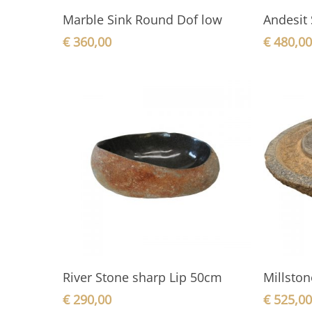
In den Warenkorb
Marble Sink Round Dof low
Andesit 
€
360,00
€
480,0
In den Warenkorb
River Stone sharp Lip 50cm
Millston
€
290,00
€
525,0