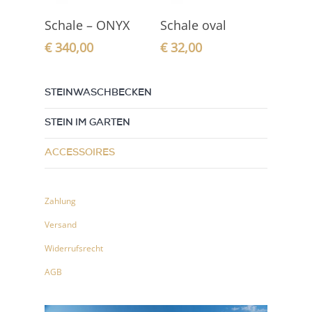
In den
In den
Schale – ONYX
Schale oval
Warenkorb
Warenkorb
€
340,00
€
32,00
STEINWASCHBECKEN
STEIN IM GARTEN
ACCESSOIRES
Zahlung
Versand
Widerrufsrecht
AGB