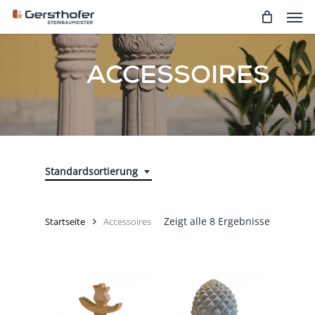
Men
Skip
to
main
content
ACCESSOIRES
Standardsortierung
Zeigt alle 8 Ergebnisse
Startseite
Accessoires