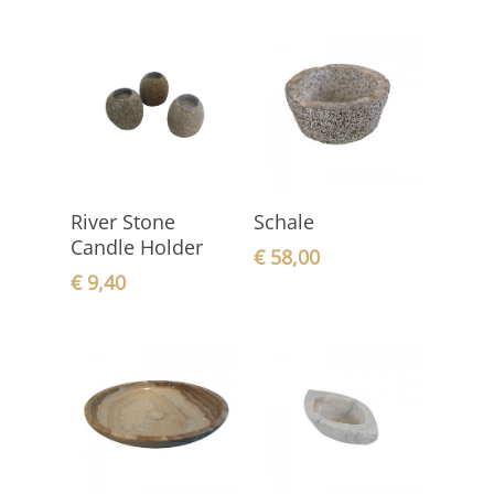
In den
In den
River Stone
Schale
Warenkorb
Warenkorb
Candle Holder
€
58,00
€
9,40