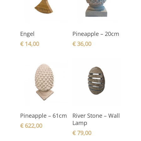
In den
In den
Engel
Pineapple – 20cm
Warenkorb
Warenkorb
€
14,00
€
36,00
In den
In den
Pineapple – 61cm
River Stone – Wall
Warenkorb
Warenkorb
Lamp
€
622,00
€
79,00