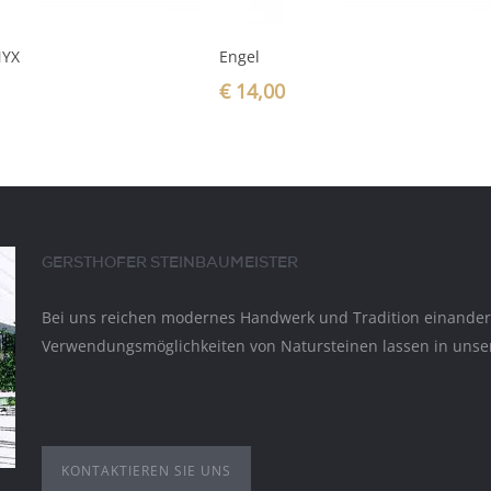
In den Warenkorb
In den Warenkorb
NYX
Engel
€
14,00
GERSTHOFER STEINBAUMEISTER
Bei uns reichen modernes Handwerk und Tradition einander d
Verwendungsmöglichkeiten von Natursteinen lassen in unser
KONTAKTIEREN SIE UNS