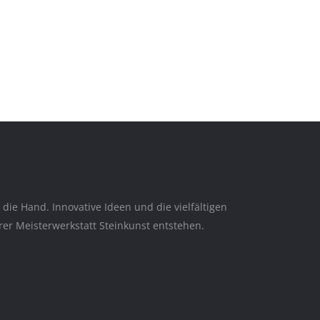
ie Hand. Innovative Ideen und die vielfältigen
er Meisterwerkstatt Steinkunst entstehen.