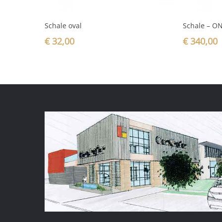
In den Warenkorb
Schale oval
Schale – O
€
32,00
€
340,00