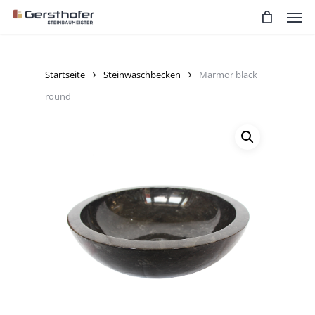
Men
Skip
to
main
content
Startseite
Steinwaschbecken
Marmor black
round