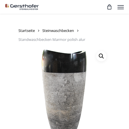
Men
Skip
to
main
content
Startseite
Steinwaschbecken
Standwaschbecken Marmor polish alur