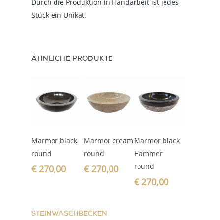
Durch die Produktion in Handarbeit ist jedes
Stück ein Unikat.
ÄHNLICHE PRODUKTE
In den
In den
In den
Marmor black
Marmor cream
Marmor black
Warenkorb
Warenkorb
Warenkorb
round
round
Hammer
round
€
270,00
€
270,00
€
270,00
STEINWASCHBECKEN