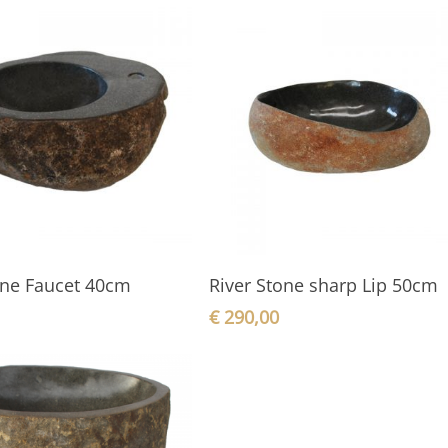
In den Warenkorb
In den Warenkorb
one Faucet 40cm
River Stone sharp Lip 50cm
€
290,00