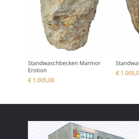
In den Warenkorb
Standwaschbecken Marmor
Standwa
Erotion
€
1.005,
€
1.005,00