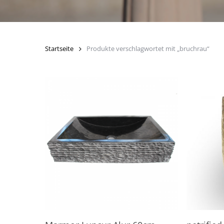
Startseite
Produkte verschlagwortet mit „bruchrau“
In den Warenkorb