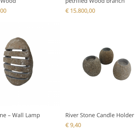
d Wood
petrified Wood branch
,00
€
15.800,00
In den Warenkorb
In den Warenkorb
one – Wall Lamp
River Stone Candle Holder
€
9,40