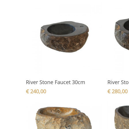
In den Warenkorb
River Stone Faucet 30cm
River St
€
240,00
€
280,00