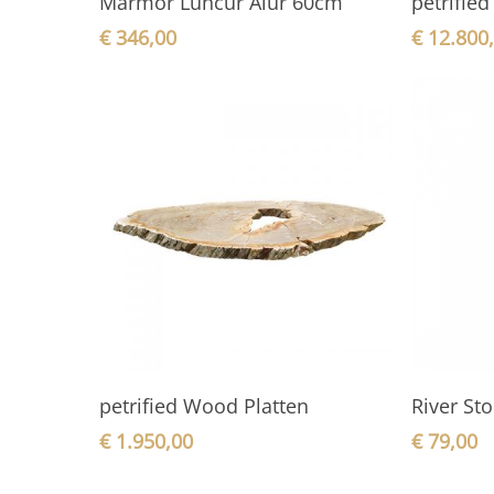
Marmor Luncur Alur 60cm
petrifie
€
346,00
€
12.800
In den Warenkorb
petrified Wood Platten
River St
€
1.950,00
€
79,00