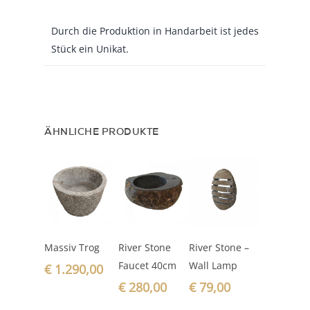
Durch die Produktion in Handarbeit ist jedes
Stück ein Unikat.
ÄHNLICHE PRODUKTE
In den
In den
In den
Massiv Trog
River Stone
River Stone –
Warenkorb
Warenkorb
Warenkorb
Faucet 40cm
Wall Lamp
€
1.290,00
€
280,00
€
79,00