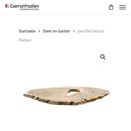
Men
Skip
to
main
content
Startseite
Stein im Garten
petrified Wood
Platten