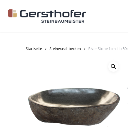
Skip
to
main
content
Startseite
Steinwaschbecken
River Stone 1cm Lip 5