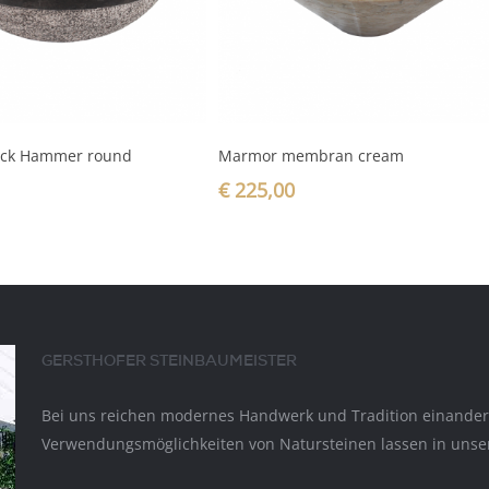
In den Warenkorb
In den Warenkorb
ack Hammer round
Marmor membran cream
€
225,00
GERSTHOFER STEINBAUMEISTER
Bei uns reichen modernes Handwerk und Tradition einander d
Verwendungsmöglichkeiten von Natursteinen lassen in unser