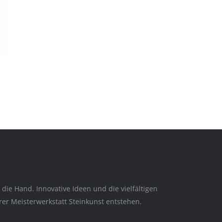
ie Hand. Innovative Ideen und die vielfältigen
er Meisterwerkstatt Steinkunst entstehen.