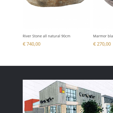
In den Warenkorb
River Stone all natural 90cm
Marmor bl
€
740,00
€
270,00