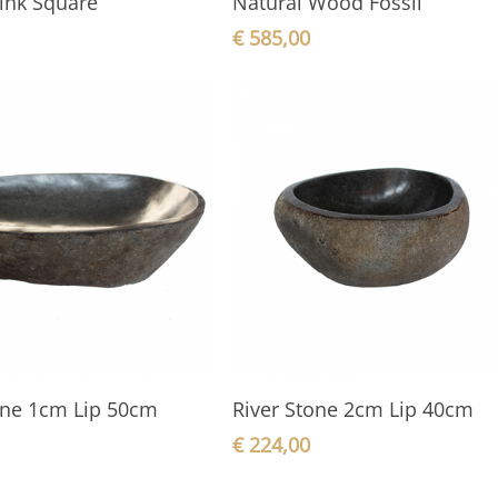
ink Square
Natural Wood Fossil
€
585,00
In den Warenkorb
In den Warenkorb
one 1cm Lip 50cm
River Stone 2cm Lip 40cm
€
224,00