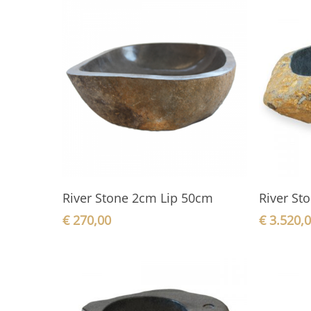
In den Warenkorb
River Stone 2cm Lip 50cm
River St
€
270,00
€
3.520,