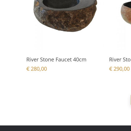
In den Warenkorb
River Stone Faucet 40cm
River St
€
280,00
€
290,00