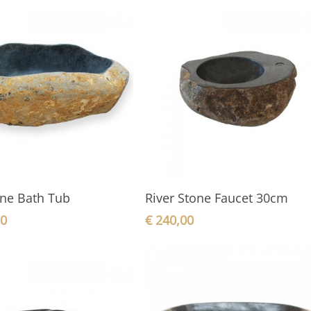
In den Warenkorb
In den Warenkorb
one Bath Tub
River Stone Faucet 30cm
00
€
240,00