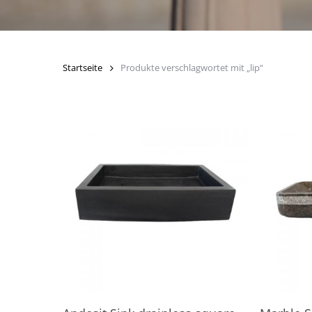
Startseite
Produkte verschlagwortet mit „lip“
In den Warenkorb