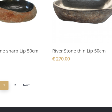
In den Warenkorb
In den Warenkorb
one sharp Lip 50cm
River Stone thin Lip 50cm
€
270,00
1
2
Next