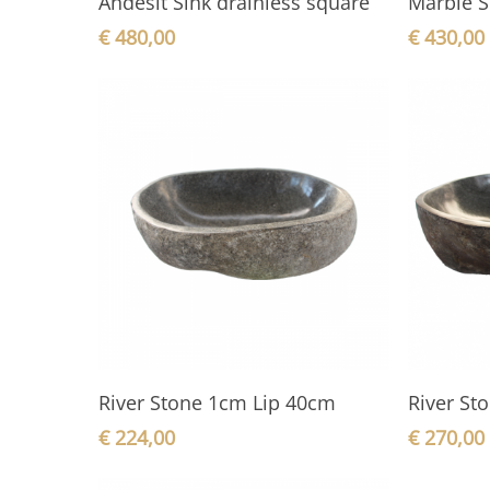
Andesit Sink drainless square
Marble S
€
480,00
€
430,00
In den Warenkorb
River Stone 1cm Lip 40cm
River St
€
224,00
€
270,00