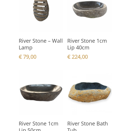
In den
In den
River Stone – Wall
River Stone 1cm
Warenkorb
Warenkorb
Lamp
Lip 40cm
€
79,00
€
224,00
In den
In den
River Stone 1cm
River Stone Bath
Warenkorb
Warenkorb
Lip 50cm
Tub