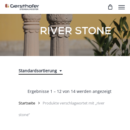
Men
Skip
to
main
content
RIVER STONE
Standardsortierung
Ergebnisse 1 – 12 von 14 werden angezeigt
Startseite
Produkte verschlagwortet mit „river
stone“