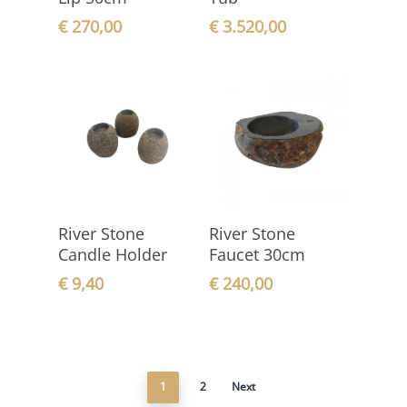
€
270,00
€
3.520,00
In den
In den
River Stone
River Stone
Warenkorb
Warenkorb
Candle Holder
Faucet 30cm
€
9,40
€
240,00
1
2
Next