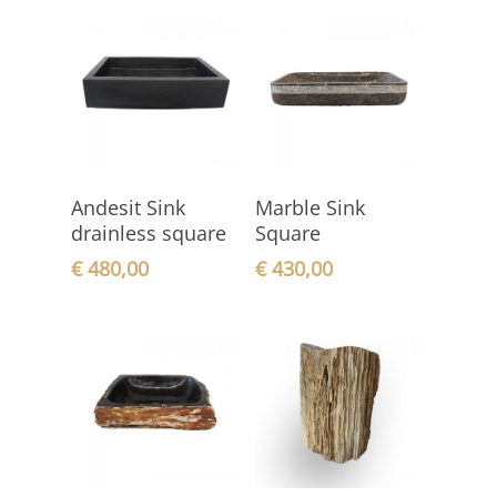
In den
In den
Andesit Sink
Marble Sink
Warenkorb
Warenkorb
drainless square
Square
€
480,00
€
430,00