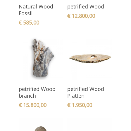
In den
In den
Natural Wood
petrified Wood
Warenkorb
Warenkorb
Fossil
€
12.800,00
€
585,00
In den
In den
petrified Wood
petrified Wood
Warenkorb
Warenkorb
branch
Platten
€
15.800,00
€
1.950,00