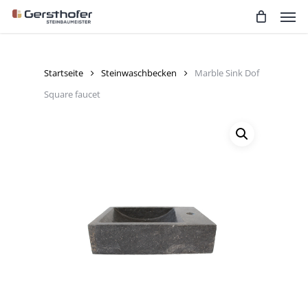
Men
Skip
to
main
content
Startseite
Steinwaschbecken
Marble Sink Dof
Square faucet