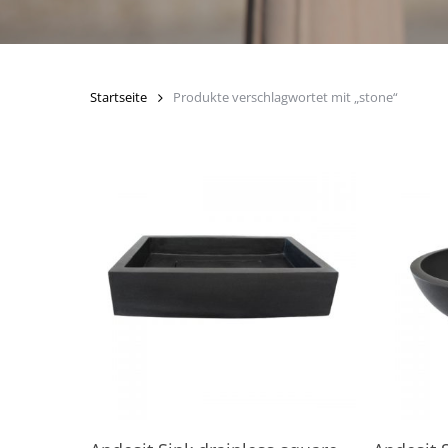
Startseite
Produkte verschlagwortet mit „stone“
In den Warenkorb