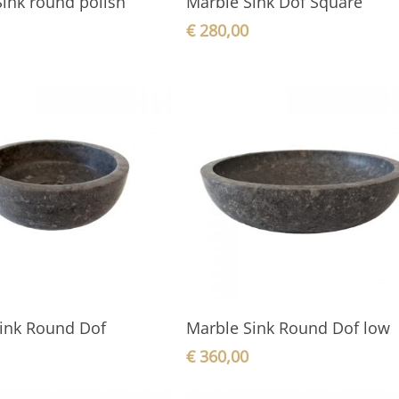
Sink round polish
Marble Sink Dof Square
€
280,00
In den Warenkorb
In den Warenkorb
ink Round Dof
Marble Sink Round Dof low
€
360,00