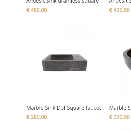
Andesit Sink drainless square
Andesit 
€
480,00
€
425,00
In den Warenkorb
Marble Sink Dof Square faucet
Marble S
€
280,00
€
220,00