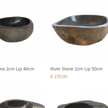
In den Warenkorb
In den Warenkorb
one 2cm Lip 40cm
River Stone 2cm Lip 50cm
€
270,00