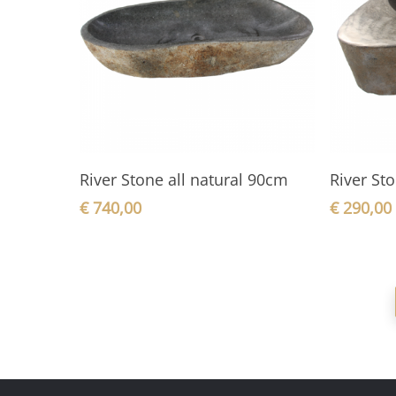
In den Warenkorb
River Stone all natural 90cm
River St
€
740,00
€
290,00