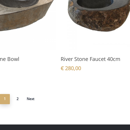
In den Warenkorb
In den Warenkorb
one Bowl
River Stone Faucet 40cm
€
280,00
1
2
Next