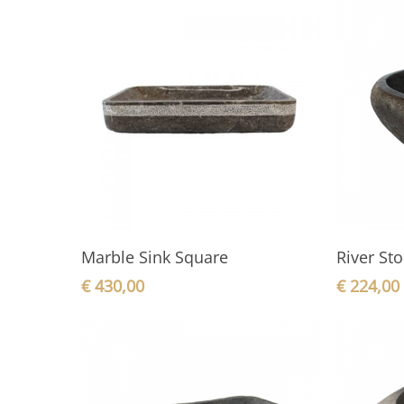
In den Warenkorb
Marble Sink Square
River St
€
430,00
€
224,00