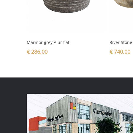
In den Warenkorb
Marmor grey Alur flat
River Stone
€
286,00
€
740,00