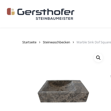
Skip
to
main
content
Startseite
Steinwaschbecken
Marble Sink Dof Square