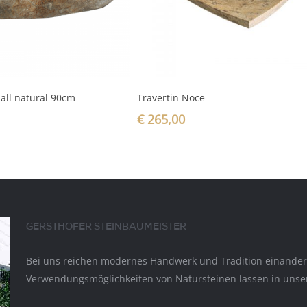
In den Warenkorb
In den Warenkorb
 all natural 90cm
Travertin Noce
€
265,00
GERSTHOFER STEINBAUMEISTER
Bei uns reichen modernes Handwerk und Tradition einander d
Verwendungsmöglichkeiten von Natursteinen lassen in unser