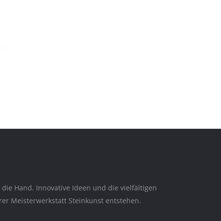
ie Hand. Innovative Ideen und die vielfältigen
er Meisterwerkstatt Steinkunst entstehen.