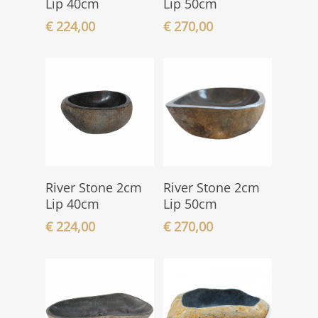
Lip 40cm
Lip 50cm
€
224,00
€
270,00
In den
In den
River Stone 2cm
River Stone 2cm
Warenkorb
Warenkorb
Lip 40cm
Lip 50cm
€
224,00
€
270,00