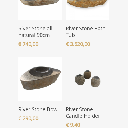
In den
In den
River Stone all
River Stone Bath
Warenkorb
Warenkorb
natural 90cm
Tub
€
740,00
€
3.520,00
In den
In den
River Stone Bowl
River Stone
Warenkorb
Warenkorb
Candle Holder
€
290,00
€
9,40