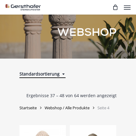
Men
Skip
to
main
content
WEBSHOP
Standardsortierung
Ergebnisse 37 – 48 von 64 werden angezeigt
Startseite
Webshop / Alle Produkte
Seite 4