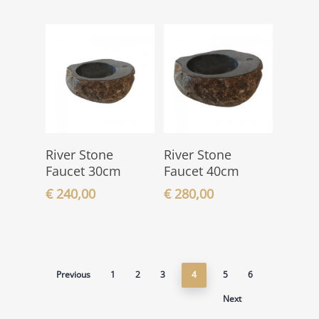
In den
In den
River Stone
River Stone
Warenkorb
Warenkorb
Faucet 30cm
Faucet 40cm
€
240,00
€
280,00
Previous
1
2
3
4
5
6
Next