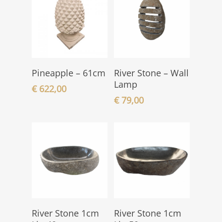
In den
In den
Pineapple – 61cm
River Stone – Wall
Warenkorb
Warenkorb
Lamp
€
622,00
€
79,00
In den
In den
River Stone 1cm
River Stone 1cm
Warenkorb
Warenkorb